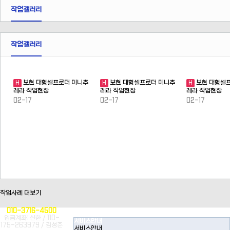
작업갤러리
작업갤러리
보현 대형셀프로더 미니추
보현 대형셀프로더 미니추
보현 대형셀
H
H
H
레라 작업현장
레라 작업현장
레라 작업현장
02-17
02-17
02-17
작업사례 더보기
010-3716-4500
입금계좌: 신한 / 110-
서비스안내
175-263979 / 김성준
서비스안내