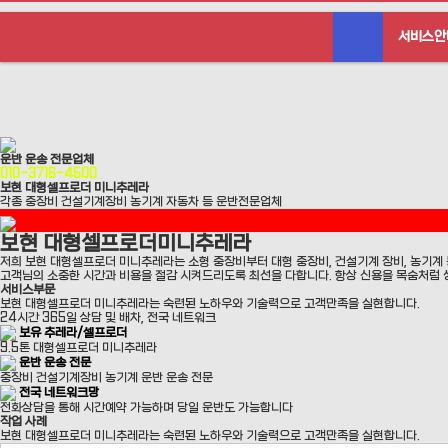
서비스안
운반 운송 전문업체
010-3716-4500
보현 대형셀프로더 미니추레라
각종 중장비 건설기계장비 농기계 자동차 등 운반전문업체
보현 대형셀프로더
미니추레라
저희 보현 대형셀프로더 미니추레라는 소형 중장비부터 대형 중장비, 건설기계 장비, 농기
고객님의 소중한 시간과 비용을 절감 시켜드리도록 최선을 다합니다. 항상 신용을 목숨처럼 
서비스부문
보현 대형셀프로더 미니추레라는 숙련된 노하우와 기술력으로 고객만족을 실현합니다.
24시간 365일 상담 및 배차, 전국 네트워크
보유 추레라/셀프로더
9.5톤 대형셀프로더
미니추레라
운반 운송 전문
중장비 건설기계장비 농기계
운반 운송 전문
전국 네트워크망
전화상담을 통해 시간예약 가능하며
당일 운반도 가능합니다
작업 사례
보현 대형셀프로더 미니추레라는 숙련된 노하우와 기술력으로 고객만족을 실현합니다.